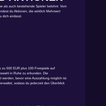
ue als auch bestehende Spieler belohnt. Vom
est du Aktionen, die wirklich Mehrwert
 dich einlässt.
s zu 500 EUR plus 100 Freispiele auf
uswahl in Ruhe zu erkunden. Die
 werden, bevor eine Auszahlung möglich ist.
rwaltet, sodass du jederzeit den Überblick