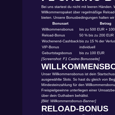
Bei uns startest du nicht mit leeren Händen
Willkommenspaket über regelmäßige Reload-B
bieten. Unsere Bonusbedingungen halten wir b
Bonusart
Betrag
Willkommensbonus
bis zu 500 EUR + 100 
Reload-Bonus
50 % bis zu 200 EUR
Wochenend-Cashback
bis zu 15 % der Verlu
VIP-Bonus
individuell
Geburtstagsbonus
bis zu 100 EUR
[Screenshot: F1 Casino Bonusseite]
WILLKOMMENSB
Unser Willkommensbonus ist dein Startschuss
ausgewählte Slots. So hast du gleich von Be
Mindesteinzahlung für den Willkommensbonus
Freispielgewinne unterliegen einer Umsatzbe
über dein Guthaben behältst.
[Bild: Willkommensbonus-Banner]
RELOAD-BONUS