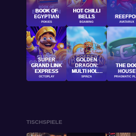
BOOK OF
HOT CHILLI
EGYPTIAN
BELLS
REEFPO
POKIES
BGAMING
AVATARUX
SUPER
GOLDEN
GRAND LINK
DRAGON:
THE DO
EXPRESS
MULTI HOLD
HOUSE
AND WIN
OCTOPLAY
SPINZA
PRAGMATIC PL
TISCHSPIELE