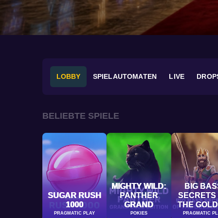
LOBBY
SPIELAUTOMATEN
LIVE
DROP
BELIEBTE SPIELE
MIGHTY WILD:
BIG BAS
SUGAR RUSH
PANTHER
SECRETS
1000
GRAND
THE GOL
LAKE
PRAGMATIC PLAY
POKIES
PRAGMATIC PL