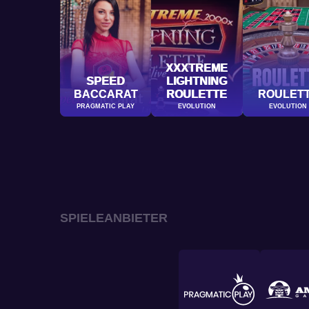
XXXTREME
SPEED
LIGHTNING
BACCARAT
ROULETTE
ROULET
PRAGMATIC PLAY
EVOLUTION
EVOLUTION
SPIELEANBIETER