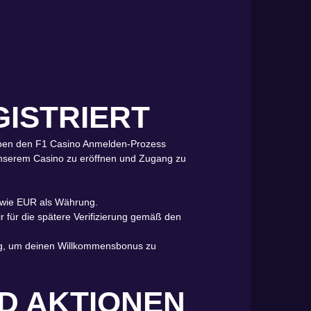
GISTRIERT
haben den F1 Casino Anmelden-Prozess
n unserem Casino zu eröffnen und Zugang zu
sowie EUR als Währung.
für die spätere Verifizierung gemäß den
lung, um deinen Willkommensbonus zu
D AKTIONEN