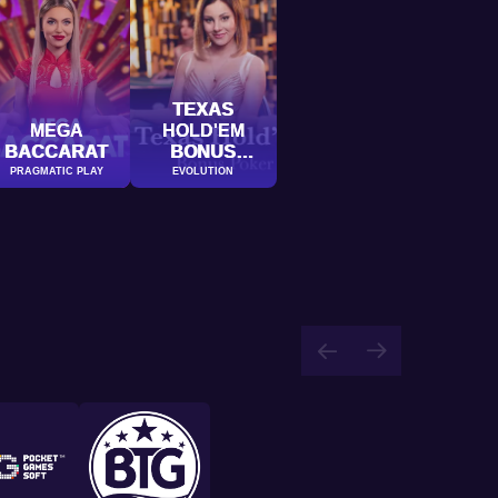
TEXAS
MEGA
HOLD'EM
BACCARAT
BONUS
POKER
PRAGMATIC PLAY
EVOLUTION
×