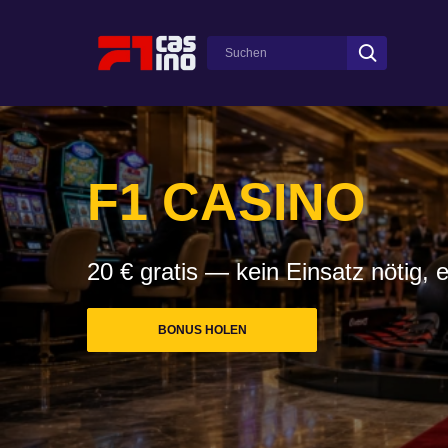
F1 CASINO
20 € gratis — kein Einsatz nötig, e
BONUS HOLEN