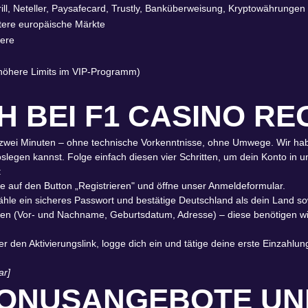
rill, Neteller, Paysafecard, Trustly, Banküberweisung, Kryptowährungen
tere europäische Märkte
ere
höhere Limits im VIP-Programm)
H BEI F1 CASINO RE
ls zwei Minuten – ohne technische Vorkenntnisse, ohne Umwege. Wir 
oslegen kannst. Folge einfach diesen vier Schritten, um dein Konto i
:
te auf den Button „Registrieren" und öffne unser Anmeldeformular.
ähle ein sicheres Passwort und bestätige Deutschland als dein Land 
n (Vor- und Nachname, Geburtsdatum, Adresse) – diese benötigen wir 
r den Aktivierungslink, logge dich ein und tätige deine erste Einzah
ar]
BONUSANGEBOTE UN